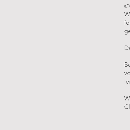
👉
We
fe
ge
D
Be
vo
le
W
C