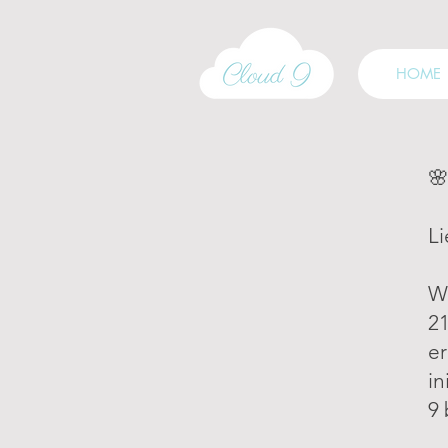
HOME
🌸
Li
We
21
er
in
9 